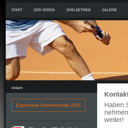
START
DER VEREIN
SPIELBETRIEB
GALERIE
Anfahrt
Kontak
Haben S
Ergebnisse Sommerrunde 2026
nehmen 
weiter!