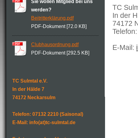
Sie wollen Mitglied bei uns
TC Sulm
werden?
In der H
Beitritterklärung.pdf
74172 
PDF-Dokument [72.0 KB]
Telefon
Clubhausordnung.pdf
E-Mail:
PDF-Dokument [292.5 KB]
TC Sulmtal e.V.
In der Hälde 7
74172 Neckarsulm
Telefon: 07132 2210 (Saisonal)
E-Mail: info(at)tc-sulmtal.de