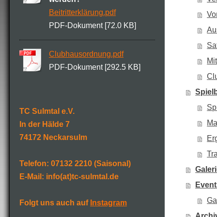
Beitritterklärung.pdf
Vo
PDF-Dokument [72.0 KB]
Au
Sa
Clubhausordnung.pdf
Mi
PDF-Dokument [292.5 KB]
Cl
Spiel
Sp
TC Sulmtal e.V.
Ma
In der Hälde 7
74172 Neckarsulm
Er
Tr
Telefon: 07132 2210 (Saisonal)
Galer
E-Mail: info(at)tc-sulmtal.de
Event
Ga
Folgt uns auch auf
Instagram
Archi