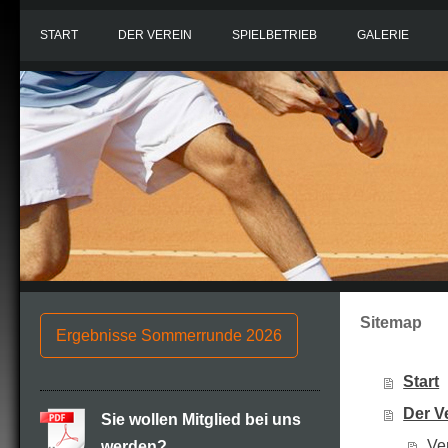
START
DER VEREIN
SPIELBETRIEB
GALERIE
Sitemap
Ergebnisse Sommerrunde 2026
Start
Der V
Sie wollen Mitglied bei uns
Ve
werden?