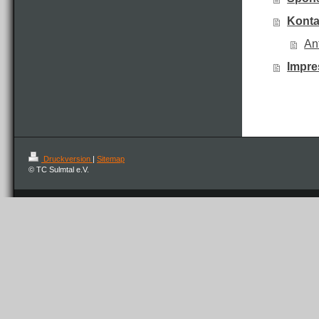
Konta
An
Impr
Druckversion
|
Sitemap
© TC Sulmtal e.V.