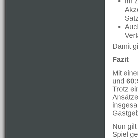
Im z
Akze
Sät
Auc
Verl
Damit g
Fazit
Mit ein
und
60:
Trotz e
Ansätze
insgesa
Gastgeb
Nun gilt
Spiel g