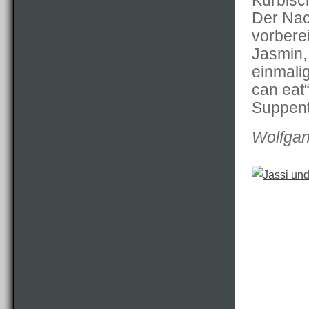
Kürbisc
Der Nac
vorbere
Jasmin, 
einmali
can eat
Suppent
Wolfgan