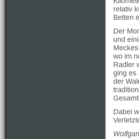
Kilomete
relativ 
Betten 
Der Mon
und ein
Meckesh
wo im n
Radler 
ging es
der Wal
traditi
Gesamtk
Dabei w
Verletz
Wolfgan