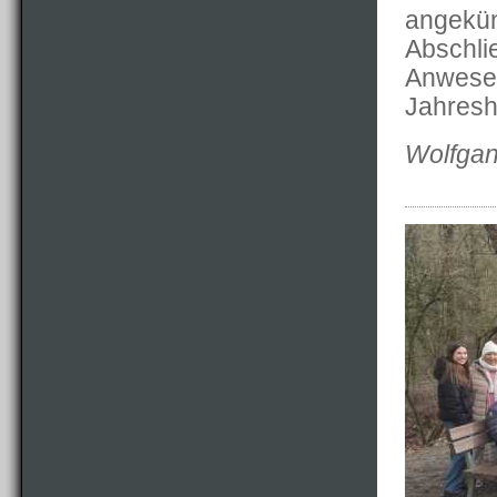
angekün
Abschli
Anwese
Jahres
Wolfgan