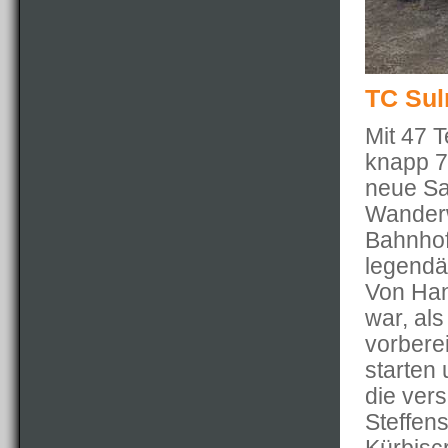
TC Sul
Mit 47 
knapp 7,
neue Sa
Wanderw
Bahnhof
legendä
Von Han
war, als
vorbere
starten
die ver
Steffen