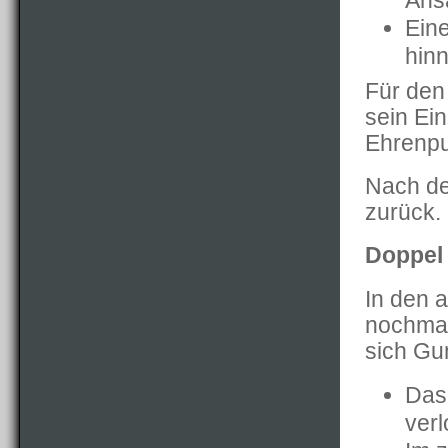
Ans
Ein
hin
Für den 
sein Ei
Ehrenpun
Nach den
zurück.
Doppel
In den 
nochmal
sich Gu
Das 
verl