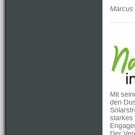
Marcus
Mit sei
den Dus
Solarstr
starkes 
Engage
Der Ver