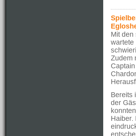
Spielbe
Egloshe
Mit den
wartete
schwier
Zudem m
Captain 
Chardon 
Herausf
Bereits 
der Gäs
konnten
Haiber.
eindruc
entsche