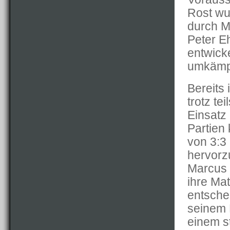
Rost wu
durch M
Peter E
entwick
umkämpf
Bereits 
trotz te
Einsatz
Partien
von 3:3
hervorz
Marcus 
ihre Ma
entsche
seinem 
einem s