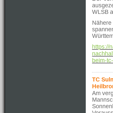
ausgeze
WLSB a
Nähere 
spannen
Württemb
https://
nachhal
beim-tc
TC Sulm
Heilbr
Am verg
Mannsch
Sonnenb
Vorauss