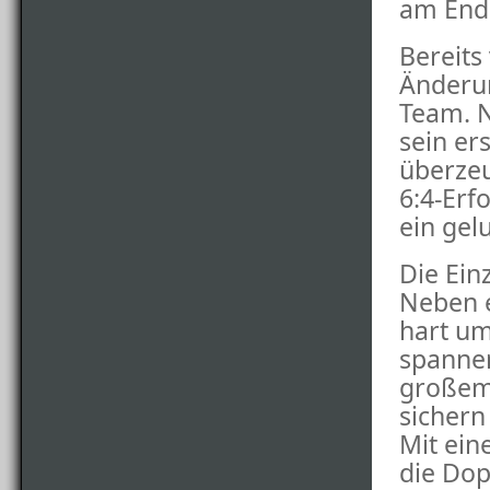
am Ende
Bereits
Änderun
Team. N
sein er
überzeu
6:4-Erf
ein ge
Die Ein
Neben e
hart u
spannen
großem 
sichern
Mit ein
die Do