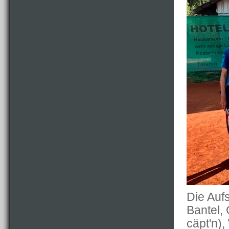
Die Auf
Bantel,
cäpt'n),