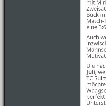
mit Mir
Zweisat
Buck mu
Match-T
eine 3:
Auch w
inzwisc
Mannsch
Motivat
Die näc
Juli
, w
TC Sulm
möchten
Waagsch
perfekt
Unterst