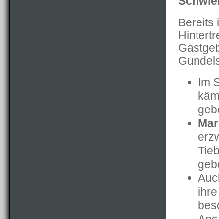
Schwier
Bereits 
Hintert
Gastgeb
Gundels
Im 
käm
geb
Mar
erz
Tieb
geb
Au
ihre
bes