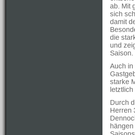
ab. Mit
sich sch
damit d
Besonde
die sta
und zei
Saison.
Auch in
Gastgeb
starke 
letztlic
Durch di
Herren 
Dennoch
hängen 
Saisonsp