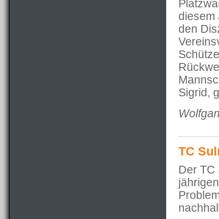
Platzwa
diesem J
den Dis
Vereins
Schütze
Rückweg,
Mannsch
Sigrid, 
Wolfgan
TC Sul
Der TC S
jährigen
Problem
nachhal