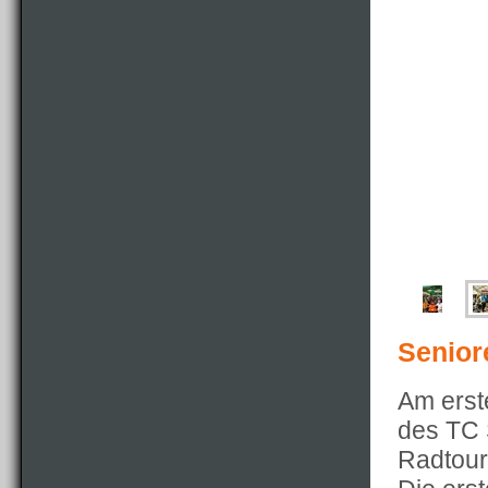
Senior
Am erst
des TC 
Radtour