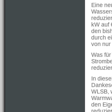
Eine neu
Wassers
reduzie
kW auf 
den bis
durch e
von nur
Was für
Strombe
reduzier
In dies
Dankesc
WLSB, w
Warmwas
den Eig
reduzier