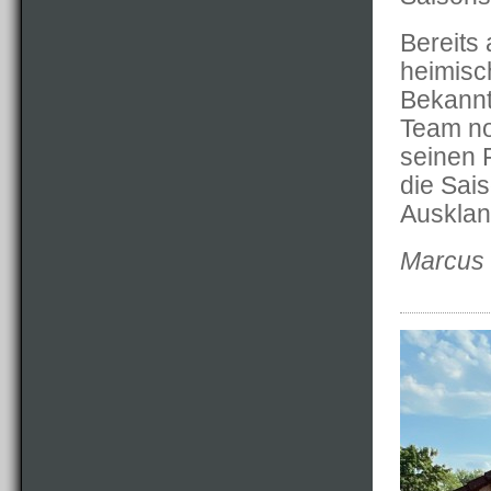
Bereits
heimisc
Bekannt
Team no
seinen 
die Sai
Ausklang
Marcus