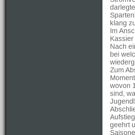
darlegte
Sparten
klang zu
Im Ansc
Kassier
Nach ei
bei wel
wiederg
Zum Abs
Momenta
wovon 10
sind, w
Jugendl
Abschli
Aufstie
geehrt u
Saisone