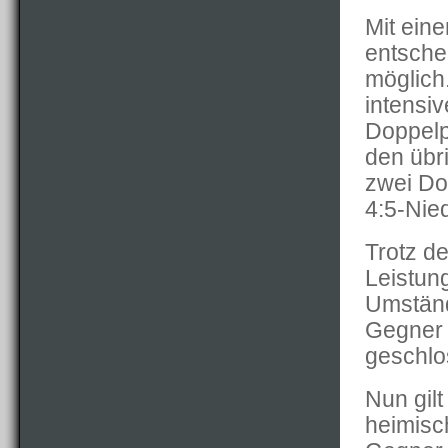
Mit ein
entsche
möglich.
intensi
Doppelp
den übr
zwei Do
4:5-Nie
Trotz de
Leistun
Umständ
Gegner 
geschlo
Nun gil
heimisc