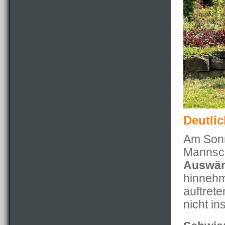
Deutli
Am Sonn
Mannsc
Auswär
hinnehm
auftret
nicht in