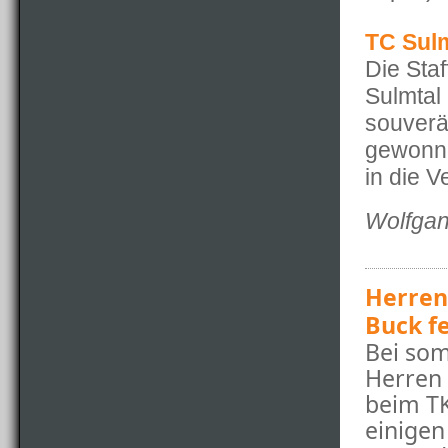
TC Sulm
Die Sta
Sulmtal 
souverä
gewonne
in die V
Wolfgan
Herren
Buck f
Bei som
Herren
beim TK
einigen