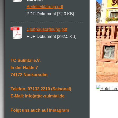
Beitritterklärung.pdf
PDF-Dokument [72.0 KB]
Clubhausordnung.pdf
PDF-Dokument [292.5 KB]
TC Sulmtal e.V.
In der Hälde 7
74172 Neckarsulm
Telefon: 07132 2210 (Saisonal)
E-Mail: info(at)tc-sulmtal.de
Folgt uns auch auf
Instagram