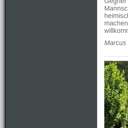
Gegner 
Mannsch
heimisc
machen. 
willkom
Marcus