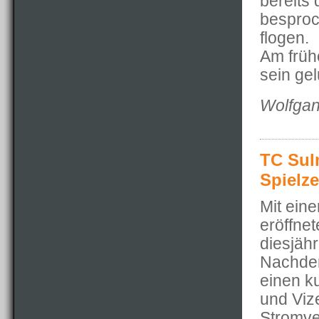
bereits
besproc
flogen.
Am früh
sein ge
Wolfgan
TC Sul
Spielze
Mit ein
eröffne
diesjäh
Nachdem
einen k
und Viz
Stromve