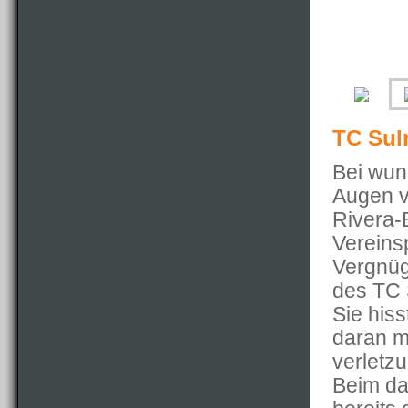
TC Sul
Bei wun
Augen v
Rivera-
Vereinsp
Vergnüg
des TC 
Sie his
daran m
verletzu
Beim da