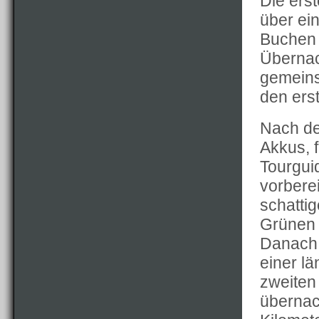
Die erst
über ei
Buchen 
Übernac
gemein
den ers
Nach d
Akkus, f
Tourgui
vorbere
schatti
Grünen 
Danach 
einer l
zweiten
übernac