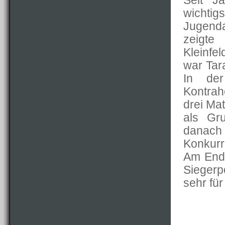
Seit J
wichti
Jugenda
zeigte
Kleinfe
war Tar
In de
Kontra
drei Mat
als Gr
danach 
Konkurr
Am Ende
Siegerp
sehr für