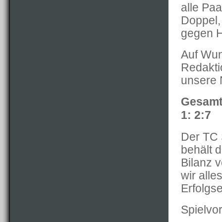
alle Pa
Doppel, 
gegen H
Auf Wu
Redakti
unsere N
Gesamt
1: 2:7
Der TC 
behält d
Bilanz 
wir alle
Erfolgs
Spielvo