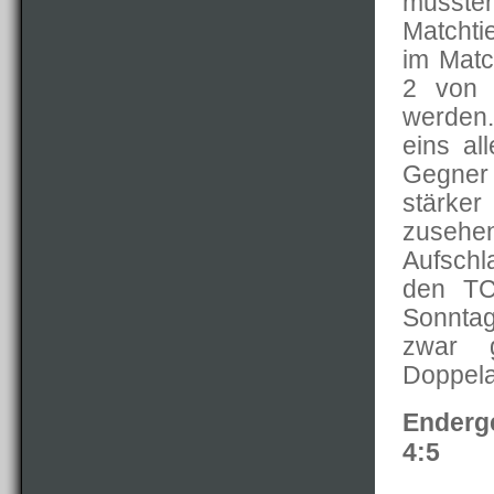
musst
Matchti
im Matc
2 von 
werden
eins al
Gegner
stärker
zusehe
Aufschl
den TC
Sonntag
zwar g
Doppela
Enderge
4:5