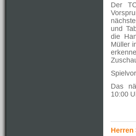
Der TC
Vorspru
nächste
und Tabe
die Ha
Müller i
erkenn
Zuschau
Spielvo
Das nä
10:00 U
Herren 