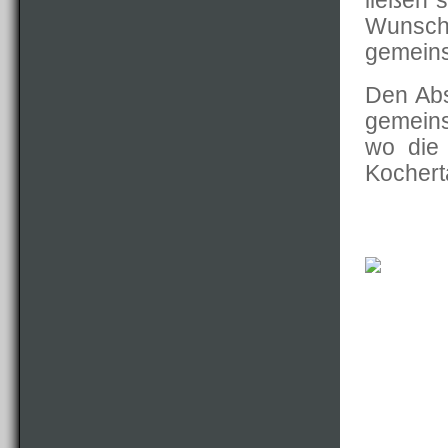
ließen 
Wunsc
gemein
Den Abs
gemein
wo die
Kocherta