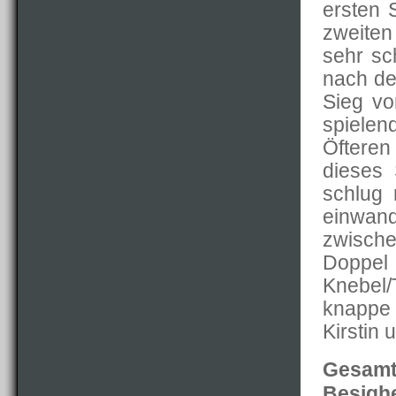
ersten 
zweite
sehr sc
nach de
Sieg vo
spiele
Öfteren
dieses 
schlug 
einwand
zwischen
Doppel 
Knebel
knappe 
Kirstin
Gesamt
Besighe