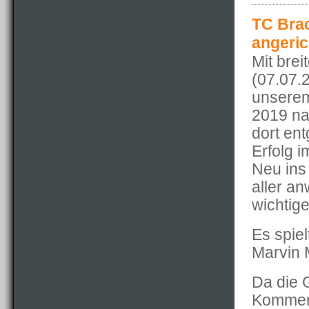
TC Brac
angeric
Mit brei
(07.07.
unserem
2019 na
dort en
Erfolg i
Neu ins
aller a
wichtige
Es spiel
Marvin 
Da die 
Komment