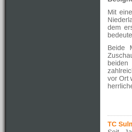
Mit ein
Niederl
dem ers
bedeute
Beide 
Zuschau
beiden 
zahlrei
vor Ort 
herrlic
TC Sulm