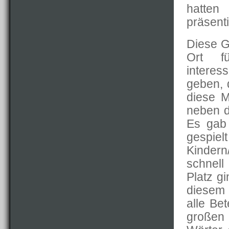
hatten
präsent
Diese G
Ort f
interess
geben, 
diese 
neben d
Es gab 
gespiel
Kindern
schnell
Platz g
diesem 
alle Bet
großen 