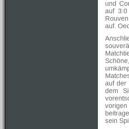
und Cor
auf 3:0
Rouven 
auf. Oed
Anschli
souve
Matcht
Schöne
umkämpf
Matche
auf der
dem Si
vorents
vorige
beitrag
sein Spi