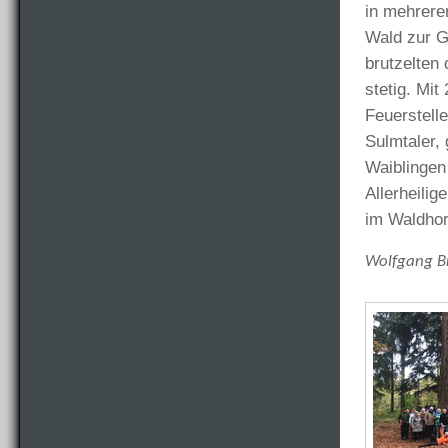
in mehrere
Wald zur G
brutzelten
stetig. Mi
Feuerstell
Sulmtaler,
Waiblingen 
Allerheilig
im Waldhorn
Wolfgang Br