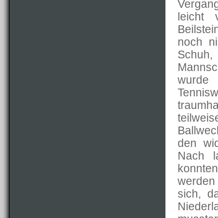
Vergang
leicht
Beilste
noch n
Schuh,
Mannsch
wurde 
Tennisw
traumh
teilwe
Ballwec
den wi
Nach l
konnten
werden 
sich, 
Nieder