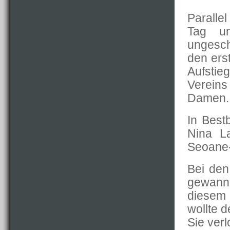
Paralle
Tag u
ungesch
den erst
Aufsti
Vereins 
Damen.
In Bestb
Nina La
Seoane
Bei den
gewann
diesem 
wollte d
Sie verl