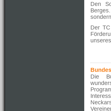
Den Sc
Berges.
sondern
Der TC 
Förderu
unseres
Bundes
Die Bu
wunder
Progr
Inter
Neckars
Verein