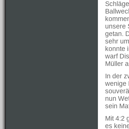
Schläge
Ballwec
komment
unsere 
getan. 
sehr um
konnte 
warf Di
Müller a
In der 
wenige 
souverä
nun Wet
sein Mat
Mit 4:2
es kein