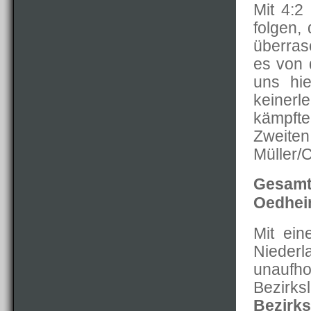
Mit 4:2
folgen,
überras
es von 
uns hie
keinerl
kämpfte
Zweite
Müller/
Gesamt
Oedheim
Mit ei
Nieder
unaufh
Bezirk
Bezirks