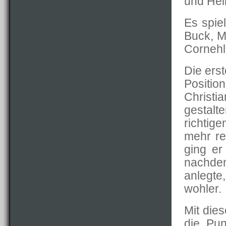
und Hei
Es spie
Buck, M
Cornehl
Die ers
Positio
Christ
gestalt
richtige
mehr re
ging er
nachdem
anlegte
wohler.
Mit dies
die Pu