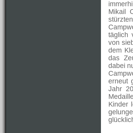
immerhin
Mikail 
stürzte
Campwoc
täglich
von sie
dem Kle
das Zeu
dabei nu
Campwoc
erneut 
Jahr 20
Medail
Kinder 
gelung
glücklic