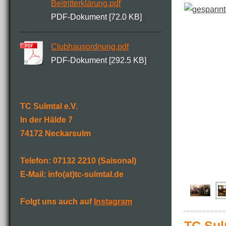
Beitritterklärung.pdf
PDF-Dokument [72.0 KB]
Clubhausordnung.pdf
PDF-Dokument [292.5 KB]
TC Sulmtal e.V.
In der Hälde 7
74172 Neckarsulm
Telefon: 07132 2210 (Saisonal)
E-Mail: info(at)tc-sulmtal.de
Folgt uns auch auf
Instagram
TC Sul