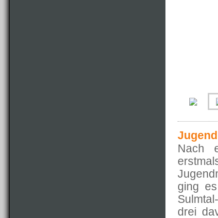
Jugend
Nach e
erstm
Jugendm
ging es
Sulmtal
drei d