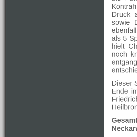
Kontrah
Druck 
sowie 
ebenfal
als 5 S
hielt C
noch kn
entgang
entschi
Dieser 
Ende im
Friedri
Heilbro
Gesam
Neckar