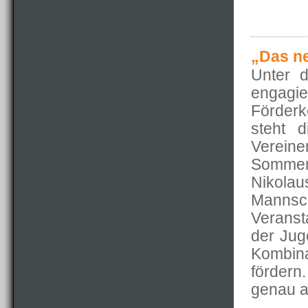
„Das ne
Unter 
engagie
Förder
steht 
Verei
Somme
Nikolaus
Mannsc
Veranst
der Jug
Kombin
fördern
genau a