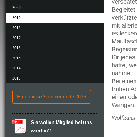
verspätet
2020
Begleitet
verkürzte
2019
mit aller
2018
es lecker
2017
Maultasc
2016
Begeister
für jede
2015
hatte, w
2014
nahmen.
2013
Bei eine
frühen A
einen od
Ergebnisse Sommerrunde 2026
Wangen.
Wolfgang 
Sie wollen Mitglied bei uns
werden?